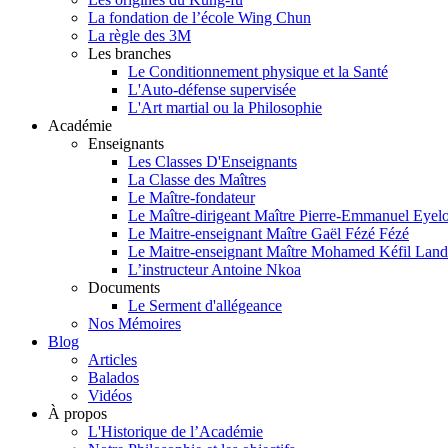
La fondation de l’école Wing Chun
La règle des 3M
Les branches
Le Conditionnement physique et la Santé​
L'Auto-défense​ supervisée
L'Art martial ou la Philosophie
Académie
Enseignants
Les Classes D'Enseignants
La Classe des Maîtres
Le Maître-fondateur
Le Maître-dirigeant Maître Pierre-Emmanuel Eye
Le Maitre-enseignant Maître Gaël Fézé Fézé
Le Maitre-enseignant Maître Mohamed Kéfil Lan
L’instructeur Antoine Nkoa
Documents
Le Serment d'allégeance
Nos Mémoires
Blog
Articles
Balados
Vidéos
À propos
L'Historique de l’Académie