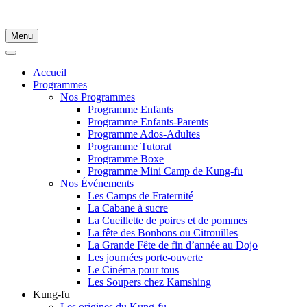
Menu
Accueil
Programmes
Nos Programmes
Programme Enfants
▼
Programme Enfants-Parents
Programme Ados-Adultes
Programme Tutorat
▼
Programme Boxe
Programme Mini Camp de Kung-fu
▼
Nos Événements
Les Camps de Fraternité
▼
La Cabane à sucre
La Cueillette de poires et de pommes
▼
La fête des Bonbons ou Citrouilles
La Grande Fête de fin d’année au Dojo
Les journées porte-ouverte
▼
Le Cinéma pour tous
Les Soupers chez Kamshing
Kung-fu
Les origines du Kung-fu